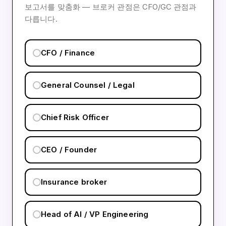
보고서를 맞춤화 — 브로커 관점은 CFO/GC 관점과
다릅니다.
CFO / Finance
General Counsel / Legal
Chief Risk Officer
CEO / Founder
Insurance broker
Head of AI / VP Engineering