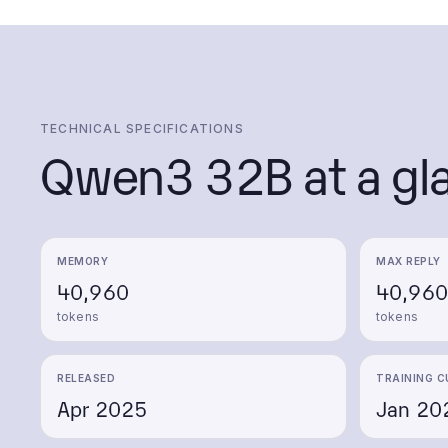
TECHNICAL SPECIFICATIONS
Qwen3 32B
at a gl
MEMORY
MAX REPLY
40,960
40,960
tokens
tokens
RELEASED
TRAINING C
Apr 2025
Jan 20