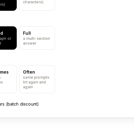
characters)
rs)
ed
Full
aph or
a multi-section
t
answer
imes
Often
n
same prompts
ns
hit again and
again
urs (batch discount)