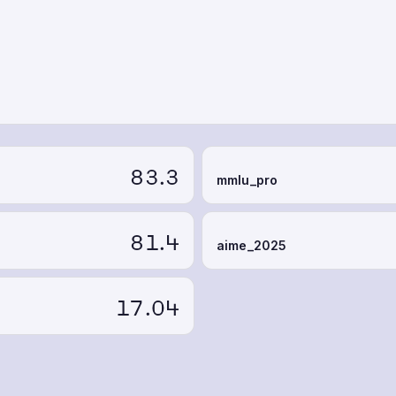
83.3
mmlu_pro
81.4
aime_2025
17.04