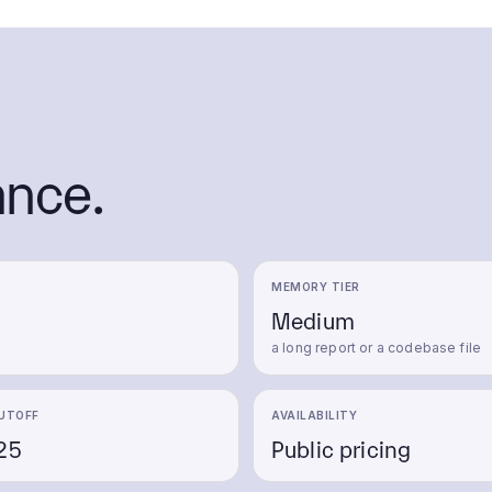
ance.
MEMORY TIER
Medium
a long report or a codebase file
UTOFF
AVAILABILITY
25
Public pricing