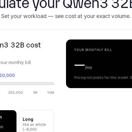
ulate your Qwen3 32B 
Set your workload — see cost at your exact volume.
n3 32B
cost
YOUR MONTHLY BILL
—
our monthly bill.
/mo
50,000
Pricing not public for this model.
250,000
1M
10M
m
Long
like an article
ph
(~8,000