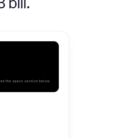
bill.
 See the specs section below.