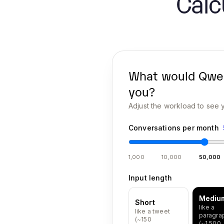
Calc
What would
Qwe
you?
Adjust the workload to see y
Conversations per month
1,000
10,000
50,000
Input length
Mediu
Short
like a
like a tweet
paragra
(~150
(~1,500