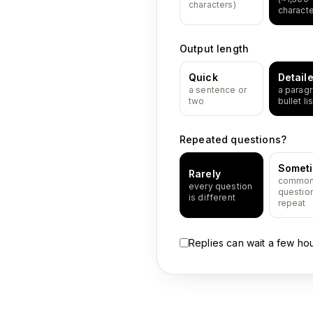
characters)
characte
Output length
Quick
Detail
a sentence or
a paragr
two
bullet lis
Repeated questions?
Somet
Rarely
commo
every question
questio
is different
repeat
Replies can wait a few ho