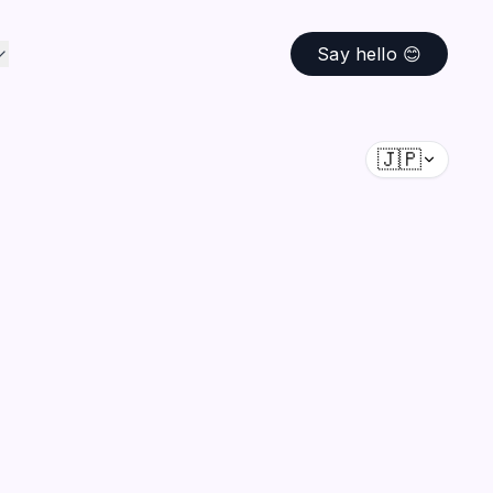
Say hello 😊
🇯🇵