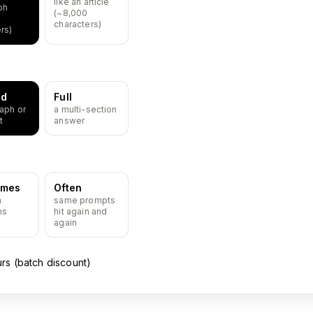
like an article
ph
(~8,000
characters)
rs)
ed
Full
aph or
a multi-section
t
answer
imes
Often
n
same prompts
ns
hit again and
again
urs (batch discount)