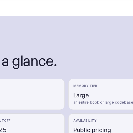
 a glance.
MEMORY TIER
Large
an entire book or large codebas
UTOFF
AVAILABILITY
25
Public pricing