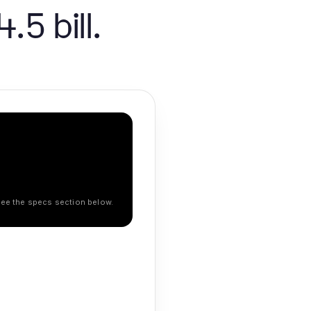
.5 bill.
 See the specs section below.