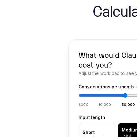
Calcula
What would
Clau
cost you?
Adjust the workload to see y
Conversations per month
1,000
10,000
50,000
Input length
Mediu
Short
like a