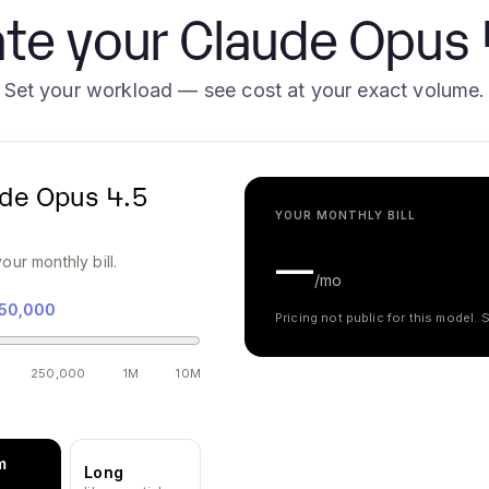
te your Claude Opus 4
Set your workload — see cost at your exact volume.
de Opus 4.5
YOUR MONTHLY BILL
—
our monthly bill.
/mo
50,000
Pricing not public for this model.
250,000
1M
10M
m
Long