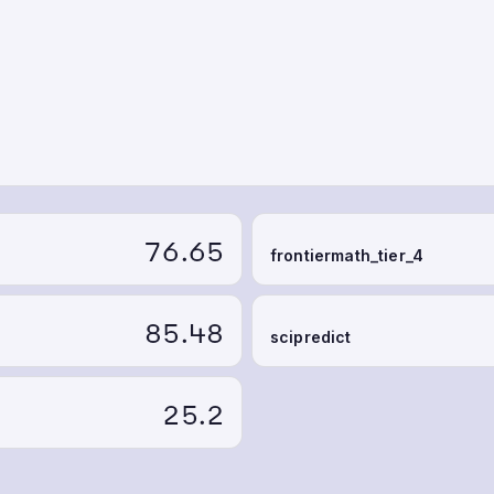
76.65
frontiermath_tier_4
85.48
scipredict
25.2