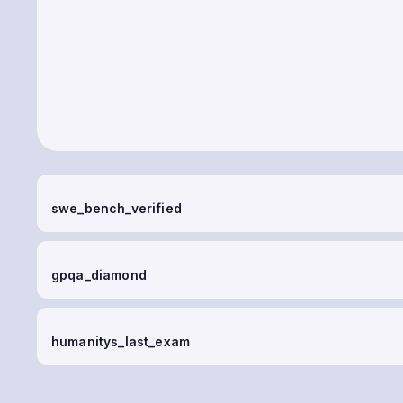
swe_bench_verified
gpqa_diamond
humanitys_last_exam