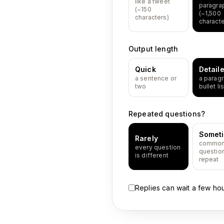
like a tweet
paragra
(~150
(~1,500
characters)
characte
Output length
Quick
Detail
a sentence or
a paragr
two
bullet lis
Repeated questions?
Somet
Rarely
commo
every question
questio
is different
repeat
Replies can wait a few ho