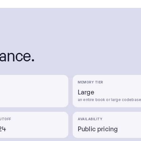
lance.
MEMORY TIER
Large
an entire book or large codebas
UTOFF
AVAILABILITY
24
Public pricing