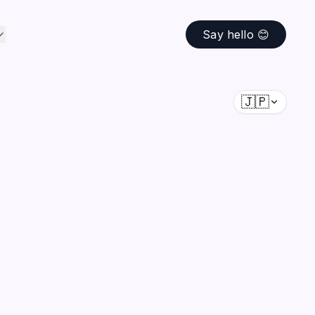
Say hello 😊
🇯🇵