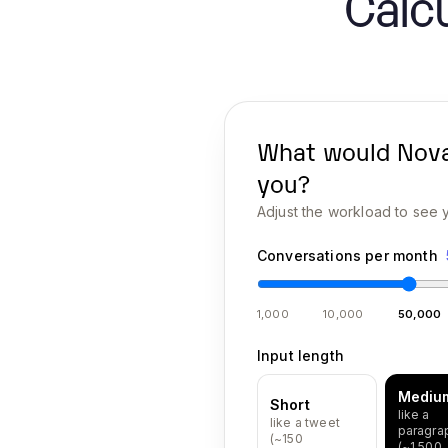
Calcu
What would
Nova
you?
Adjust the workload to see y
Conversations per month
1,000
10,000
50,000
Input length
Mediu
Short
like a
like a tweet
paragra
(~150
(~1,500