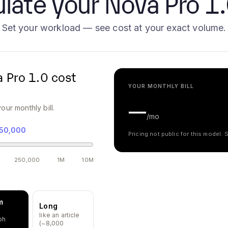
late your Nova Pro 1.0
Set your workload — see cost at your exact volume.
 Pro 1.0
cost
YOUR MONTHLY BILL
—
our monthly bill.
/mo
50,000
Pricing not public for this model.
250,000
1M
10M
m
Long
like an article
ph
(~8,000