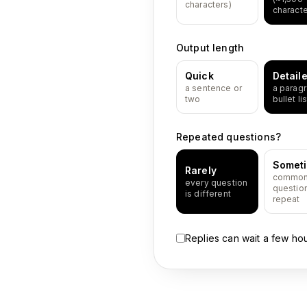
characters)
characte
Output length
Quick
Detail
a sentence or
a paragr
two
bullet lis
Repeated questions?
Somet
Rarely
commo
every question
questio
is different
repeat
Replies can wait a few ho