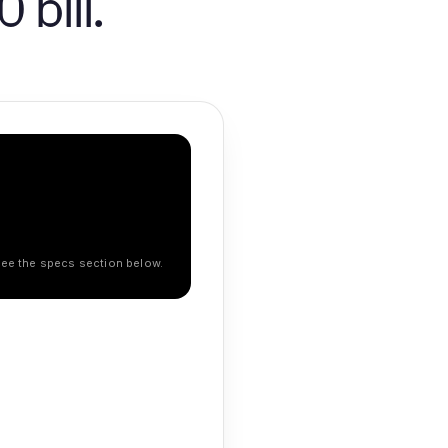
 bill.
 See the specs section below.