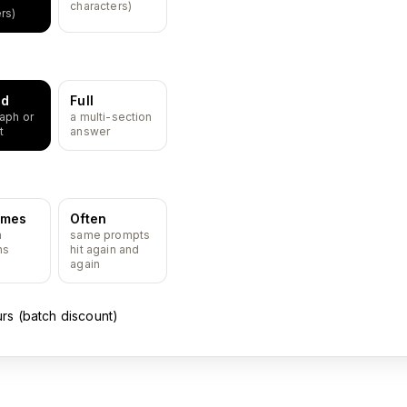
characters)
rs)
ed
Full
aph or
a multi-section
t
answer
imes
Often
n
same prompts
ns
hit again and
again
urs (batch discount)