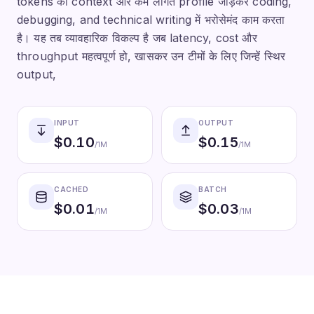
tokens का context और कम लागत profile जोड़कर coding,
debugging, and technical writing में भरोसेमंद काम करता
है। यह तब व्यावहारिक विकल्प है जब latency, cost और
throughput महत्वपूर्ण हो, खासकर उन टीमों के लिए जिन्हें स्थिर
output,
INPUT
OUTPUT
$
0.10
$
0.15
/1M
/1M
CACHED
BATCH
$
0.01
$
0.03
/1M
/1M