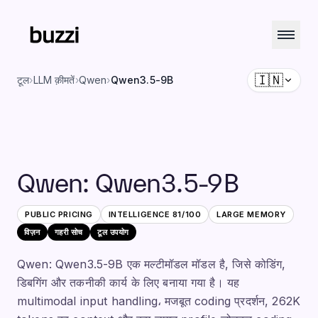
🇮🇳
टूल
›
LLM क़ीमतें
›
Qwen
›
Qwen3.5-9B
Qwen
:
Qwen3.5-9B
PUBLIC PRICING
INTELLIGENCE
81
/100
LARGE
MEMORY
विज़न
गहरी सोच
टूल उपयोग
Qwen: Qwen3.5-9B एक मल्टीमॉडल मॉडल है, जिसे कोडिंग,
डिबगिंग और तकनीकी कार्य के लिए बनाया गया है। यह
multimodal input handling، मजबूत coding प्रदर्शन, 262K