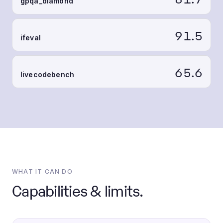
gpqa_diamond
91.5
ifeval
65.6
livecodebench
WHAT IT CAN DO
Capabilities & limits.